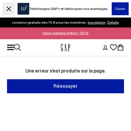
Téléchargez GAP+ et débloquez vos avantages
Ouvrir
Livraison gratuite dès 70 € pour les membres
Inscription
Détails
Votre vestiaire d’été à −20 %
Une erreur s'est produite sur la page.
Réessayer