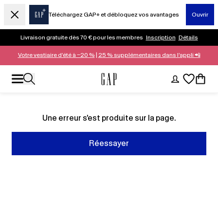
Téléchargez GAP+ et débloquez vos avantages
Ouvrir
Livraison gratuite dès 70 € pour les membres
Inscription
Détails
Votre vestiaire d’été à −20 %
|
25 % supplémentaires dans l’appli 📲
Une erreur s'est produite sur la page.
Réessayer