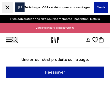
Téléchargez GAP+ et débloquez vos avantages
Ouvrir
Livraison gratuite dès 70 € pour les membres
Inscription
Détails
Votre vestiaire d’été à −20 %
Une erreur s'est produite sur la page.
Réessayer