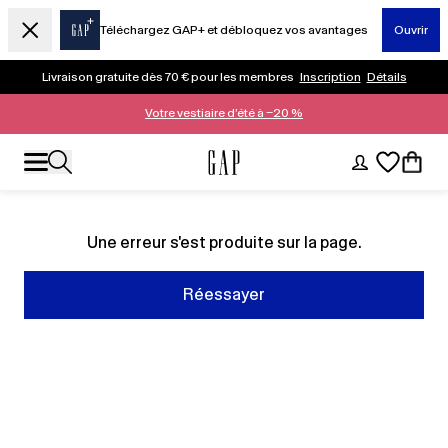
Téléchargez GAP+ et débloquez vos avantages
Ouvrir
Livraison gratuite dès 70 € pour les membres
Inscription
Détails
Votre vestiaire d’été à −20 %
Une erreur s'est produite sur la page.
Réessayer