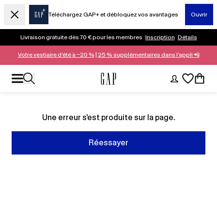
Téléchargez GAP+ et débloquez vos avantages
Ouvrir
Livraison gratuite dès 70 € pour les membres
Inscription
Détails
Votre vestiaire d’été à −20 %
|
25 % supplémentaires dans l’appli 📲
Une erreur s'est produite sur la page.
Réessayer