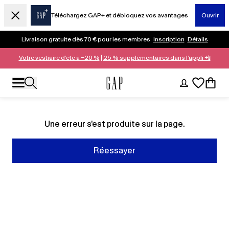
Téléchargez GAP+ et débloquez vos avantages
Ouvrir
Livraison gratuite dès 70 € pour les membres
Inscription
Détails
Votre vestiaire d’été à −20 %
|
25 % supplémentaires dans l’appli 📲
Une erreur s'est produite sur la page.
Réessayer