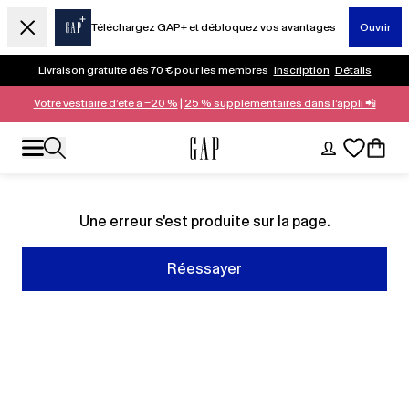
Téléchargez GAP+ et débloquez vos avantages
Ouvrir
Livraison gratuite dès 70 € pour les membres
Inscription
Détails
Votre vestiaire d’été à −20 %
|
25 % supplémentaires dans l’appli 📲
Une erreur s'est produite sur la page.
Réessayer