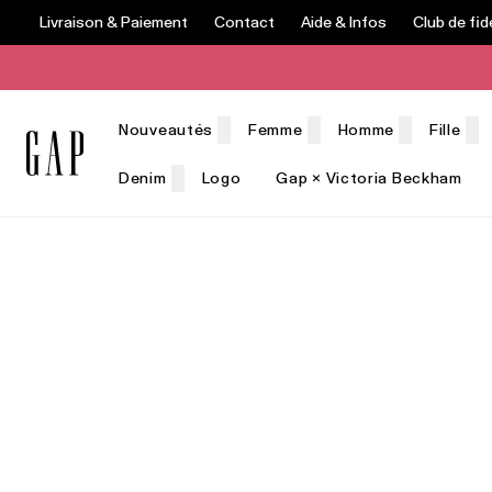
Livraison & Paiement
Contact
Aide & Infos
Club de fid
Nouveautés
Femme
Homme
Fille
Denim
Logo
Gap × Victoria Beckham
Cartes cadeaux
Promotions