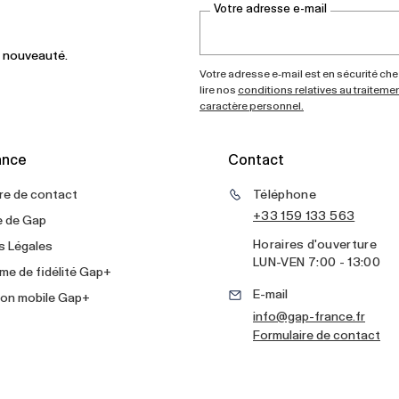
Votre adresse e-mail
i nouveauté.
Votre adresse e-mail est en sécurité che
lire nos
conditions relatives au traitem
caractère personnel.
ance
Contact
re de contact
Téléphone
+33 159 133 563
re de Gap
Horaires d'ouverture
s Légales
LUN
-
VEN
7:00 - 13:00
e de fidélité Gap+
E-mail
ion mobile Gap+
info@gap-france.fr
Formulaire de contact