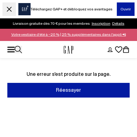
Téléchargez GAP+ et débloquez vos avantages
Ouvrir
Livraison gratuite dès 70 € pour les membres
Inscription
Détails
Votre vestiaire d’été à −20 %
|
25 % supplémentaires dans l’appli 📲
Une erreur s'est produite sur la page.
Réessayer